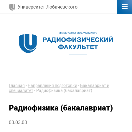
Университет Лобачевского
Главная
-
Направления подготовки
-
Бакалавриат и
специалитет
-
Радиофизика (бакалавриат)
Радиофизика (бакалавриат)
03.03.03