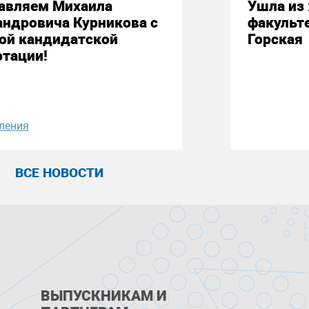
авляем Михаила
Ушла из
андровича Курникова с
факульт
ой кандидатской
Горская
ртации!
ления
ВСЕ НОВОСТИ
ВЫПУСКНИКАМ И