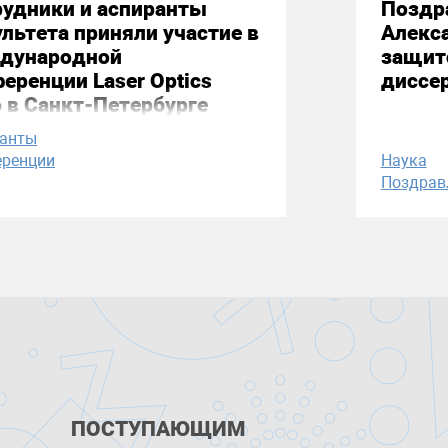
удники и аспиранты
Поздр
льтета приняли участие в
Алекс
дународной
защит
еренции Laser Optics
диссе
 в Санкт-Петербурге
ранты
ренции
Наука
Поздрав
ПОСТУПАЮЩИМ