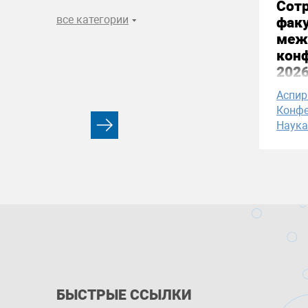
Сотр
все категории
факу
меж
конф
2026
Аспи
Конфе
Наука
БЫСТРЫЕ ССЫЛКИ