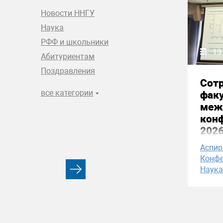
Новости ННГУ
Наука
РФФ и школьники
13
Абитуриентам
Поздравления
Сотр
все категории
факу
меж
конф
2026
Аспи
Конфе
Наука