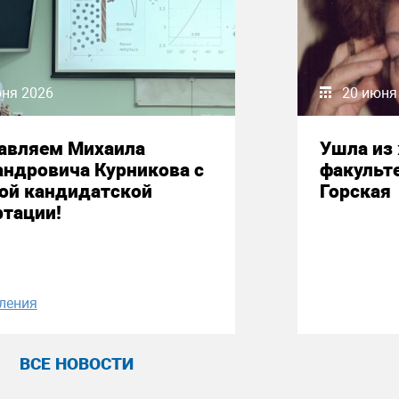
юня 2026
20 июня
авляем Михаила
Ушла из
андровича Курникова с
факульт
ой кандидатской
Горская
ртации!
ления
ВСЕ НОВОСТИ