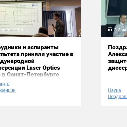
 июля 2026
22 и
удники и аспиранты
Поздр
льтета приняли участие в
Алекс
дународной
защит
еренции Laser Optics
диссе
 в Санкт-Петербурге
ранты
ренции
Наука
Поздрав