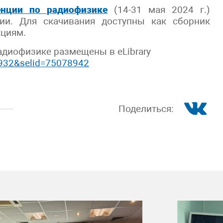
енции по радиофизике
(14-31 мая 2024 г.)
ии. Для скачивания доступны как сборник
кциям.
адиофизике размещены в eLibrary
78932&selid=75078942
Поделиться: