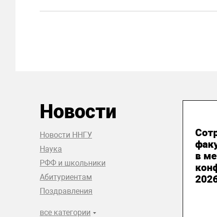
Новости
13
Сот
Новости ННГУ
факу
Наука
в м
РФФ и школьники
конф
Абитуриентам
2026
Поздравления
все категории