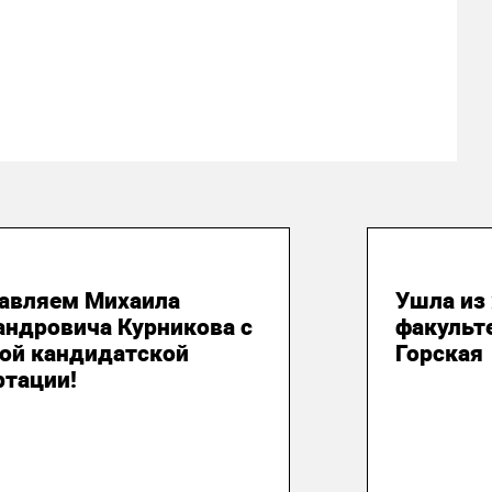
юня 2026
20 июня
авляем Михаила
Ушла из
андровича Курникова с
факульт
ой кандидатской
Горская
ртации!