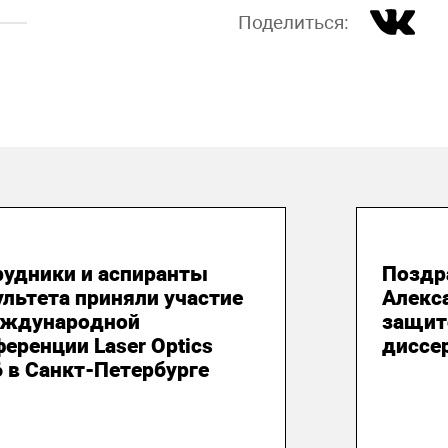
Поделиться:
 июля 2026
22 и
рудники и аспиранты
Поздр
льтета приняли участие
Алекс
еждународной
защит
еренции Laser Optics
диссе
 в Санкт-Петербурге