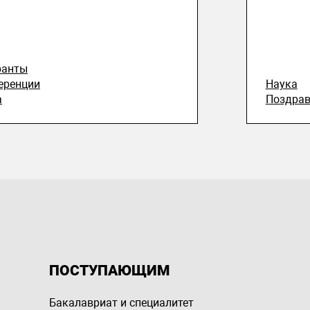
ранты
еренции
Наука
а
Поздрав
ПОСТУПАЮЩИМ
Бакалавриат и специалитет