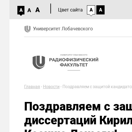
A
A
Цвет сайта
A
A
A
Университет Лобачевского
Главная
-
Новости
-
Поздравляем с защитой кандидатс
Поздравляем с за
диссертаций Кирил