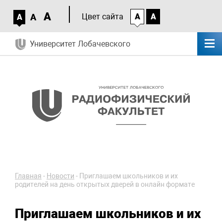
A
A
Цвет сайта
A
A
A
Университет Лобачевского
Главная
-
Новости
-
Приглашаем школьников и их
родителей на день открытых дверей в онлайн формате
Приглашаем школьников и их