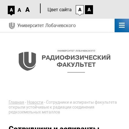
A
A
Цвет сайта
A
A
A
Университет Лобачевского
Главная
-
Новости
-
Сотрудники и аспиранты факультета
открыли устойчивые к радиации соединения
редкоземельных металлов