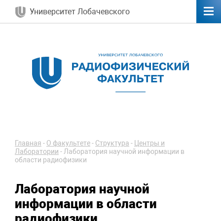
Университет Лобачевского
Главная
-
О факультете
-
Структура
-
Центры и
Лаборатории
-
Лаборатория научной информации в
области радиофизики
Лаборатория научной
информации в области
радиофизики