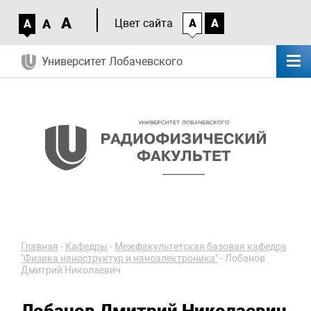
A
A
Цвет сайта
A
A
A
Университет Лобачевского
Главная
-
Кафедры
-
Межфакультетская базовая кафедра
"Физика наноструктур и наноэлектроника"
-
Лобанов
Дмитрий Николаевич