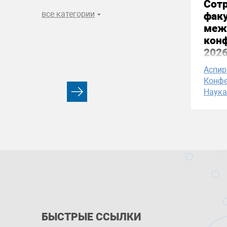
Сотр
все категории
факу
меж
конф
2026
Аспи
Конфе
Наука
БЫСТРЫЕ ССЫЛКИ