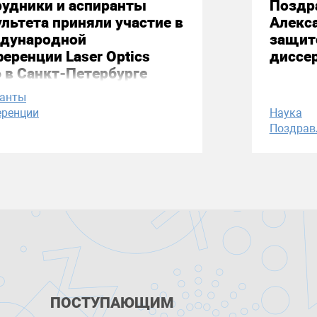
удники и аспиранты
Поздр
льтета приняли участие в
Алекс
дународной
защит
еренции Laser Optics
диссе
 в Санкт-Петербурге
ранты
ренции
Наука
Поздрав
ПОСТУПАЮЩИМ