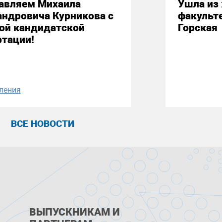
авляем Михаила
Ушла из
андровича Курникова с
факульт
ой кандидатской
Горская
ртации!
ления
ВСЕ НОВОСТИ
ВЫПУСКНИКАМ И