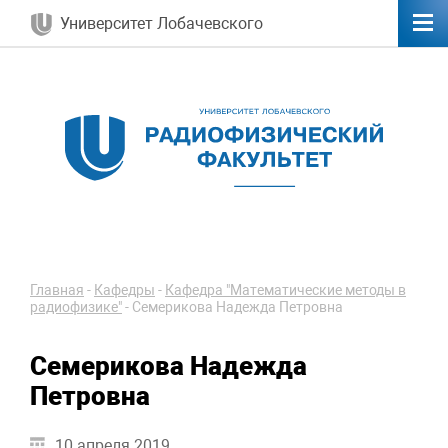
Университет Лобачевского
Главная
-
Кафедры
-
Кафедра "Математические методы в
радиофизике"
-
Семерикова Надежда Петровна
Семерикова Надежда
Петровна
10 апреля 2019