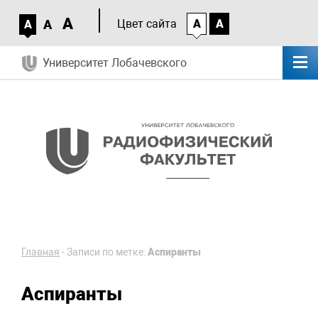
A
A
Цвет сайта
A
A
A
Университет Лобачевского
Главная
-
Записи по метке:
Аспиранты
Аспиранты