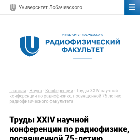
Университет Лобачевского
Главная
-
Наука
-
Конференции
-
Труды XXIV научной
конференции по радиофизике, посвященной 75-летию
радиофизического факультета
Труды XXIV научной
конференции по радиофизике,
посвященной 75-летию